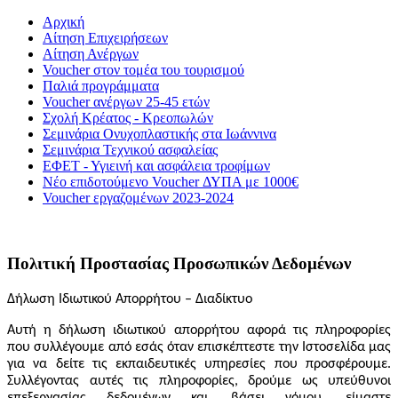
Αρχική
Αίτηση Επιχειρήσεων
Αίτηση Ανέργων
Voucher στον τομέα του τουρισμού
Παλιά προγράμματα
Voucher ανέργων 25-45 ετών
Σχολή Κρέατος - Κρεοπωλών
Σεμινάρια Ονυχοπλαστικής στα Ιωάννινα
Σεμινάρια Τεχνικού ασφαλείας
ΕΦΕΤ - Υγιεινή και ασφάλεια τροφίμων
Νέο επιδοτούμενο Voucher ΔΥΠΑ με 1000€
Voucher εργαζομένων 2023-2024
Πολιτική Προστασίας Προσωπικών Δεδομένων
Δήλωση Ιδιωτικού Απορρήτου – Διαδίκτυο
Αυτή η δήλωση ιδιωτικού απορρήτου αφορά τις πληροφορίες
που συλλέγουμε από εσάς όταν επισκέπτεστε την Ιστοσελίδα μας
για να δείτε τις εκπαιδευτικές υπηρεσίες που προσφέρουμε.
Συλλέγοντας αυτές τις πληροφορίες, δρούμε ως υπεύθυνοι
επεξεργασίας δεδομένων και, βάσει νόμου, είμαστε