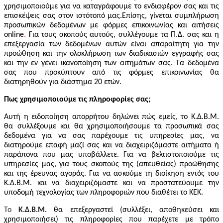
χρησιμοποιούμε για να καταγράφουμε το ενδιαφέρον σας και τις
επισκέψεις σας στον ιστότοπό μας.
Επίσης, γίνεται συμπλήρωση
προσωπικών δεδομένων με φόρμες επικοινωνίας και αιτήσεις
online
.
Για τους σκοπούς αυτούς, συλλέγουμε τα Π.Δ. σας και η
επεξεργασία των δεδομένων αυτών είναι απαραίτητη για την
προώθηση και την ολοκλήρωση των διαδικασιών εγγραφής σας
και την εν γένει ικανοποίηση των αιτημάτων σας. Τα δεδομένα
σας που προκύπτουν από τις φόρμες επικοινωνίας θα
διατηρηθούν για διάστημα 20 ετών.
Πως χρησιμοποιούμε τις πληροφορίες σας;
Αυτή η ειδοποίηση απορρήτου δηλώνει πώς εμείς, το Κ.Δ.Β.Μ.
θα συλλέξουμε και θα χρησιμοποιήσουμε τα προσωπικά σας
δεδομένα για να σας παρέχουμε τις υπηρεσίες μας, να
διατηρούμε επαφή μαζί σας και να διαχειριζόμαστε αιτήματα ή
παράπονα που μας υποβάλλετε. Για να βελτιστοποιούμε τις
υπηρεσίες μας, για τους σκοπούς της (απευθείας) προώθησης
και της έρευνας αγοράς. Για να ασκούμε τη διοίκηση εντός του
Κ.Δ.Β.Μ. και να διαχειριζόμαστε και να προστατεύουμε την
υποδομή τεχνολογίας των πληροφοριών που διαθέτει το ΚΕΚ.
Το
Κ.Δ.Β.Μ.
θα επεξεργαστεί (συλλέξει, αποθηκεύσει και
χρησιμοποιήσει) τις πληροφορίες που παρέχετε με τρόπο