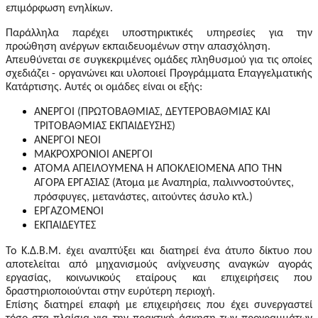
επιμόρφωση ενηλίκων.
Παράλληλα παρέχει υποστηρικτικές υπηρεσίες για την
προώθηση ανέργων εκπαιδευομένων στην απασχόληση.
Απευθύνεται σε συγκεκριμένες ομάδες πληθυσμού για τις οποίες
σχεδιάζει - οργανώνει και υλοποιεί Προγράμματα Επαγγελματικής
Κατάρτισης. Αυτές οι ομάδες είναι οι εξής:
ΑΝΕΡΓΟΙ (ΠΡΩΤΟΒΑΘΜΙΑΣ, ΔΕΥΤΕΡΟΒΑΘΜΙΑΣ ΚΑΙ
ΤΡΙΤΟΒΑΘΜΙΑΣ ΕΚΠΑΙΔΕΥΣΗΣ)
ΑΝΕΡΓΟΙ ΝΕΟΙ
ΜΑΚΡΟΧΡΟΝΙΟΙ ΑΝΕΡΓΟΙ
ΑΤΟΜΑ ΑΠΕΙΛΟΥΜΕΝΑ Ή ΑΠΟΚΛΕΙΟΜΕΝΑ ΑΠΟ ΤΗΝ
ΑΓΟΡΑ ΕΡΓΑΣΙΑΣ (Άτομα με Αναπηρία, παλιννοστούντες,
πρόσφυγες, μετανάστες, αιτούντες άσυλο κτλ.)
ΕΡΓΑΖΟΜΕΝΟΙ
ΕΚΠΑΙΔΕΥΤΕΣ
Το Κ.Δ.Β.Μ. έχει αναπτύξει και διατηρεί ένα άτυπο δίκτυο που
αποτελείται από μηχανισμούς ανίχνευσης αναγκών αγοράς
εργασίας, κοινωνικούς εταίρους και επιχειρήσεις που
δραστηριοποιούνται στην ευρύτερη περιοχή.
Επίσης διατηρεί επαφή με επιχειρήσεις που έχει συνεργαστεί