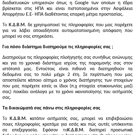
διαδικτυακών υπηρεσιών όπως η
Google
των οποίων η έδρα
βρίσκεται στις ΗΠΑ και είναι πιστοποιημένοι στην Ασφάλεια
Απορρήτου Ε.Ε- ΗΠΑ διαθέτοντας επαρκή μέτρα προστασίας.
Το
Κ.Δ.Β.Μ.
δε χρησιμοποιεί τις πληροφορίες που μας παρέχετε
για να λάβει οποιαδήποτε αυτοματοποιημένη απόφαση που
μπορεί να σας επηρεάσει.
Για πόσο διάστημα διατηρούμε τις πληροφορίες σας ;
Διατηρούμε τις πληροφορίες πλοήγησής σας συνήθως ανώνυμης
και για το χρονικό διάστημα ισχύος της παραμονής σας στον
ιστότοπό μας. Εντούτοις είναι πιθανό να διατηρηθούν τα
δεδομένα σας το πολύ μέχρι 2 έτη. Σε περίπτωση που μας
αποστείλετε κάποιο αίτημα ο χρόνος διατήρησης των στοιχείων
που μας παρέχετε εσείς οι ίδιοι (π.χ στοιχεία επικοινωνίας μαζί
σας) ποικίλει ανάλογα με το χρόνο ικανοποίησης του αιτήματός
σας.
Τα δικαιώματά σας πάνω στις πληροφορίες σας
Το
Κ.Δ.Β.Μ.
κατόπιν αιτήματός σας, μπορεί να επιβεβαιώσει
ποιες πληροφορίες κρατάμε για εσάς και πώς αυτές υπόκεινται
σε επεξεργασία. Εφόσον
το
Κ.Δ.Β.Μ.
διατηρεί προσωπικά