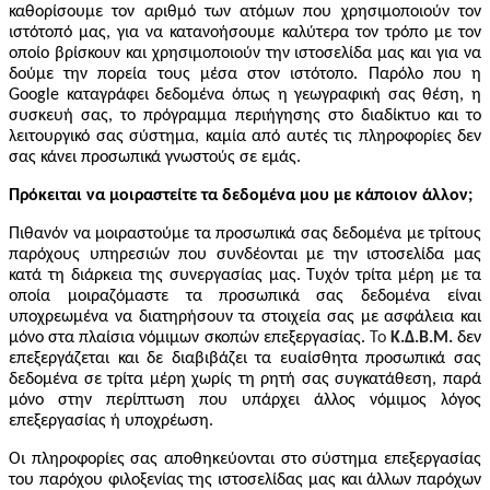
καθορίσουμε τον αριθμό των ατόμων που χρησιμοποιούν τον
ιστότοπό μας, για να κατανοήσουμε καλύτερα τον τρόπο με τον
οποίο βρίσκουν και χρησιμοποιούν την ιστοσελίδα μας και για να
δούμε την πορεία τους μέσα στον ιστότοπο. Παρόλο που η
Google
καταγράφει δεδομένα όπως η γεωγραφική σας θέση, η
συσκευή σας, το πρόγραμμα περιήγησης στο διαδίκτυο και το
λειτουργικό σας σύστημα, καμία από αυτές τις πληροφορίες δεν
σας κάνει προσωπικά γνωστούς σε εμάς.
Πρόκειται να μοιραστείτε τα δεδομένα μου με κάποιον άλλον;
Πιθανόν να μοιραστούμε τα προσωπικά σας δεδομένα με τρίτους
παρόχους υπηρεσιών που συνδέονται με την ιστοσελίδα μας
κατά τη διάρκεια της συνεργασίας μας. Τυχόν τρίτα μέρη με τα
οποία μοιραζόμαστε τα προσωπικά σας δεδομένα είναι
υποχρεωμένα να διατηρήσουν τα στοιχεία σας με ασφάλεια και
μόνο στα πλαίσια νόμιμων σκοπών επεξεργασίας.
Το
Κ.Δ.Β.Μ.
δεν
επεξεργάζεται και δε διαβιβάζει τα ευαίσθητα προσωπικά σας
δεδομένα σε τρίτα μέρη χωρίς τη ρητή σας συγκατάθεση, παρά
μόνο στην περίπτωση που υπάρχει άλλος νόμιμος λόγος
επεξεργασίας ή υποχρέωση.
Οι πληροφορίες σας αποθηκεύονται στο σύστημα επεξεργασίας
του παρόχου φιλοξενίας της ιστοσελίδας μας και άλλων παρόχων