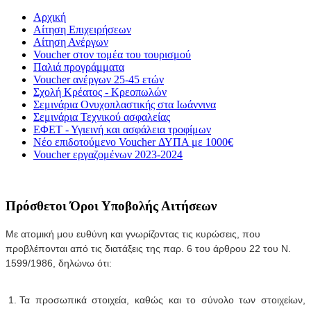
Αρχική
Αίτηση Επιχειρήσεων
Αίτηση Ανέργων
Voucher στον τομέα του τουρισμού
Παλιά προγράμματα
Voucher ανέργων 25-45 ετών
Σχολή Κρέατος - Κρεοπωλών
Σεμινάρια Ονυχοπλαστικής στα Ιωάννινα
Σεμινάρια Τεχνικού ασφαλείας
ΕΦΕΤ - Υγιεινή και ασφάλεια τροφίμων
Νέο επιδοτούμενο Voucher ΔΥΠΑ με 1000€
Voucher εργαζομένων 2023-2024
Πρόσθετοι Όροι Υποβολής Αιτήσεων
Με ατομική μου ευθύνη και γνωρίζοντας τις κυρώσεις, που
προβλέπονται από τις διατάξεις της παρ. 6 του άρθρου 22 του Ν.
1599/1986, δηλώνω ότι:
Τα προσωπικά στοιχεία, καθώς και το σύνολο των στοιχείων,