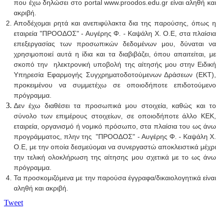
που έχω δηλώσει στο portal www.proodos.edu.gr είναι αληθή και
ακριβή.
Αποδέχομαι ρητά και ανεπιφύλακτα δια της παρούσης, όπως η
εταιρεία "ΠΡΟΟΔΟΣ" - Αυγέρης Φ. - Καψάλη Χ. Ο.Ε, στα πλαίσια
επεξεργασίας των προσωπικών δεδομένων μου, δύναται να
χρησιμοποιεί αυτά η ίδια και τα διαβιβάζει, όπου απαιτείται, με
σκοπό την ηλεκτρονική υποβολή της αίτησής μου στην Ειδική
Υπηρεσία Εφαρμογής Συγχρηματοδοτούμενων Δράσεων (ΕΚΤ),
προκειμένου να συμμετέχω σε οποιοδήποτε επιδοτούμενο
πρόγραμμα.
Δεν έχω διαθέσει τα προσωπικά μου στοιχεία, καθώς και το
σύνολο των επιμέρους στοιχείων, σε οποιοδήποτε άλλο ΚΕΚ,
εταιρεία, οργανισμό ή νομικό πρόσωπο, στα πλαίσια του ως άνω
προγράμματος, πλην της "ΠΡΟΟΔΟΣ" - Αυγέρης Φ. - Καψάλη Χ.
Ο.Ε, με την οποία δεσμεύομαι να συνεργαστώ αποκλειστικά μέχρι
την τελική ολοκλήρωση της αίτησης μου σχετικά με το ως άνω
πρόγραμμα.
Τα προσκομιζόμενα με την παρούσα έγγραφα/δικαιολογητικά είναι
αληθή και ακριβή.
Tweet